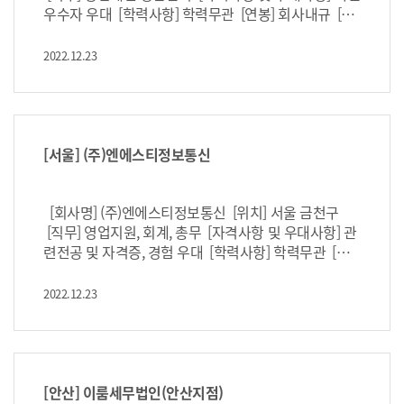
우수자 우대 [학력사항] 학력무관 [연봉] 회사내규 [고
용형태] 정규직 [마감일] 12월 26일 https://c11.kr/1
8lbj
2022.12.23
[서울] (주)엔에스티정보통신
[회사명] (주)엔에스티정보통신 [위치] 서울 금천구
[직무] 영업지원, 회계, 총무 [자격사항 및 우대사항] 관
련전공 및 자격증, 경험 우대 [학력사항] 학력무관 [연
봉] 회사내규 [고용형태] 정규직 [마감일] 채용시마감
https://c11.kr/18l9f
2022.12.23
[안산] 이룸세무법인(안산지점)