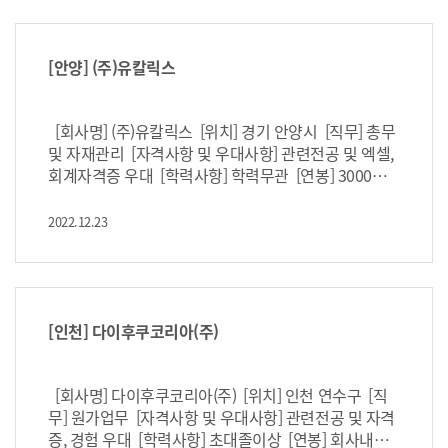
[안양] (주)유칼릭스
[회사명] (주)유칼릭스 [위치] 경기 안양시 [직무] 총무
및 자재관리 [자격사항 및 우대사항] 관련전공 및 엑셀,
회계자격증 우대 [학력사항] 학력무관 [연봉] 3000만
원 [고용형태] 정규직 [마감일] 채용시마감 https://c
11.kr/18b8c
2022.12.23
[인천] 다이후쿠코리아(주)
[회사명] 다이후쿠코리아(주) [위치] 인천 연수구 [직
무] 원가업무 [자격사항 및 우대사항] 관련전공 및 자격
증, 경험 우대 [학력사항] 초대졸이상 [연봉] 회사내규