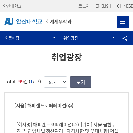
Skip Menu
안산대학교
로그인
ENGLISH
CHINESE
회계세무학과
소통마당
취업광장
공
share
취업광장
한번에 보여질 게시물 갯수
Total :
99
건 (
1
/17)
[서울] 해피랜드코퍼레이션(주)
[회사명] 해피랜드코퍼레이션(주) [위치] 서울 금천구
[직무] 영업채널 정산관리 [자격사항 및 우대사항] 엑셀