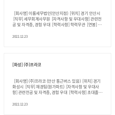
[회사명] 이룸세무법인(안산지점) [위치] 경기 안산시
[직무] 세무회계사무원 [자격사항 및 우대사항] 관련전
공 및 자격증, 경험 우대 [학력사항] 학력무관 [연봉] 회
사내규 [고용형태] 정규직 [마감일] 채용시마감 http
s://c11.kr/18mah
2022.12.23
[화성] (주)프라코
[회사명] (주)프라코 (안산 통근버스 있음) [위치] 경기
화성시 [직무] 재경팀(원가파트) [자격사항 및 우대사
항] 관련전공 및 자격증, 경험 우대 [학력사항] 초대졸이
상 [연봉] 회사내규 [고용형태] 정규직 [마감일] 채용시
마감 https://c11.kr/18mea
2022.12.23