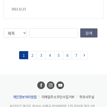
[고용형태] 정규직 [마감일] 채용시마감 https://c11.
kr/18bli
2022.12.23
검색조건
검색값
검색
다음
1
2
3
4
5
6
7
keyboard_arrow_right
개인정보처리방침
이메일주소무단수집거부
학과사무실
우15517 경기도 안산시 상록구 안산대학로 155 진리관 502-1호