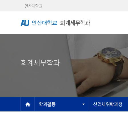
Skip Menu
안산대학교
회계세무학과
회계세무학과
메인
학과활동
산업체위탁과정
home