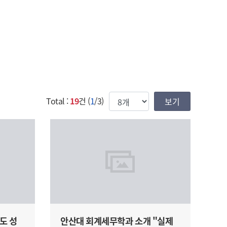
한번에 보여질 게시물 갯수
Total :
19
건 (
1
/3)
도 성
안산대 회계세무학과 소개 "실제