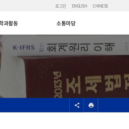
로그인
ENGLISH
CHINESE
학과활동
소통마당
공유
share
print