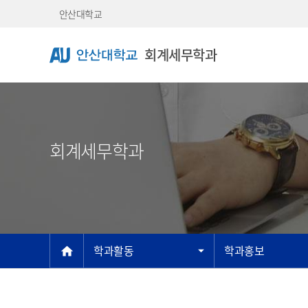
Skip Menu
안산대학교
회계세무학과
회계세무학과
메인
학과활동
학과홍보
home