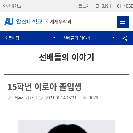
Skip Menu
안산대학교
로그인
ENGLISH
CHINESE
회계세무학과
소통마당
선배들의 이야기
공
share
선배들의 이야기
15학번 이로아 졸업생
작성자
세무회계과
작성일
2021.01.14 15:21
조회수
1076
create
access_time
visibility