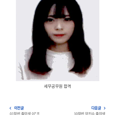
세무공무원 합격
이전글
다음글
navigate_before
navigate_next
01학번 졸업생 이*조
10학번 양진수 졸업생