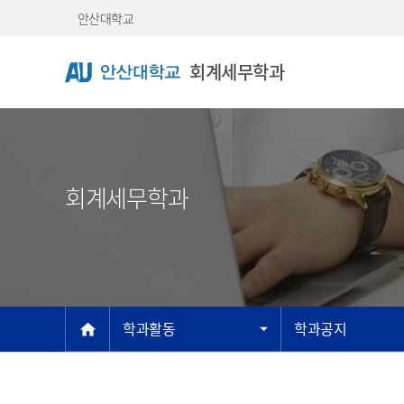
Skip Menu
안산대학교
회계세무학과
회계세무학과
메인
학과활동
학과공지
home