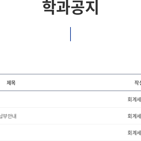
학과공지
제목
작
회계
 납부안내
회계
회계