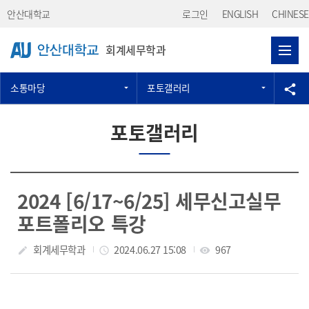
Skip Menu
안산대학교
로그인
ENGLISH
CHINESE
회계세무학과
소통마당
포토갤러리
공
share
포토갤러리
2024 [6/17~6/25] 세무신고실무
포트폴리오 특강
작성자
회계세무학과
작성일
2024.06.27 15:08
조회수
967
create
access_time
visibility