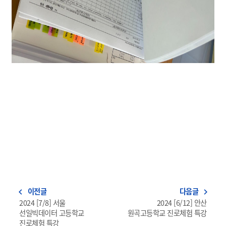
이전글
다음글
navigate_before
navigate_next
2024 [7/8] 서울
2024 [6/12] 안산
선일빅데이터 고등학교
원곡고등학교 진로체험 특강
진로체험 특강