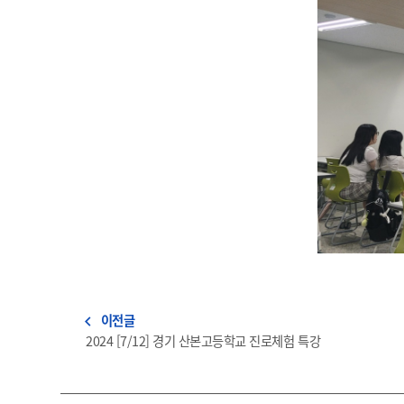
이전글
navigate_before
2024 [7/12] 경기 산본고등학교 진로체험 특강