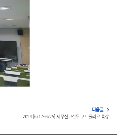
다음글
navigate_next
2024 [6/17~6/25] 세무신고실무 포트폴리오 특강