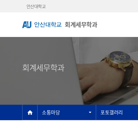
Skip Menu
안산대학교
회계세무학과
회계세무학과
메인
소통마당
포토갤러리
home